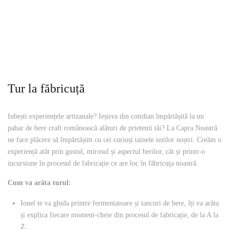
Tur la făbricuță
Iubești experiențele artizanale? Ieșirea din cotidian împărtășită la un
pahar de bere craft românească alături de prietenii tăi? La Capra Noastră
ne face plăcere să împărtășim cu cei curioși tainele iezilor noștri. Creăm o
experiență atât prin gustul, mirosul și aspectul berilor, cât și printr-o
incursiune în procesul de fabricație ce are loc în făbricuța noastră.
Cum va arăta turul
:
Ionel te va ghida printre fermentatoare și tancuri de bere, îți va arăta
și explica fiecare moment-cheie din procesul de fabricație, de la A la
Z;