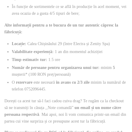
În funcție de sortimentele ce se află în producție în acel moment, vei
avea ocazia de a gusta 4/5 tipuri de bere;
Alte informații pentru a te bucura de un tur autentic căpresc la
făbricuță
:
Locație:
Calea Chișinăului 29 (între Electra și Zenity Spa)
Valabilitate experiență
:
1 an din momentul achiziției
Timp estimativ tur
:
1.5 ore
Număr de persoane pentru organizarea unui tur:
minim
5
mușterii* (100 RON preț/persoană)
O
rezervare
este necesară
în avans cu 2/3 zile
minim la numărul de
telefon 0752096445.
Dorești ca acest tur să-l faci cadou cuiva drag? Te rugăm ca la checkout
să ne transmiți în căsuța ,,Note comandă”
un email și un nume către
persoana respectivă
. Mai apoi, noi îi vom comunica printr-un email din
partea cui vine surpriza și ce presupune acest tur la făbricuță.