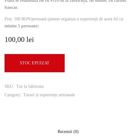
Plata se realizează fie cu POS-ul la făbricuță, fie online, cu cardul
bancar.
Preț: 100 RON/persoană (putem organiza o experiență de acest fel cu
minim 5 persoane
)
100,00
lei
STOC EPUIZAT
SKU:
Tur la fabricuta
Category:
Tururi și experiențe artizanale
Recenzii (0)