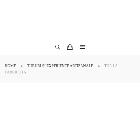
HOME
TURURI ȘI EXPERIENȚE ARTIZANALE
TUR LA
FĂBRICUȚĂ