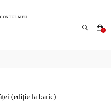
CONTUL MEU
0
ei (ediție la baric)