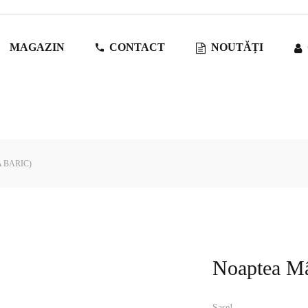
MAGAZIN
CONTACT
NOUTĂȚI
 BARIC)
Noaptea Mâț
Șase!