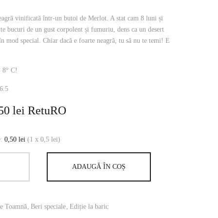
agră vinificată într-un butoi de Merlot. A stat cam 8 luni și
 te bucuri de un gust corpolent și fumuriu, dens ca un desert
 în mod special. Chiar dacă e foarte neagră, tu să nu te temi! E
- 8° C!
6.5
,50
lei
RetuRO
O:
0,50
lei
(1 x 0,5 lei)
ADAUGĂ ÎN COȘ
de Toamnă
Beri speciale
Ediție la baric