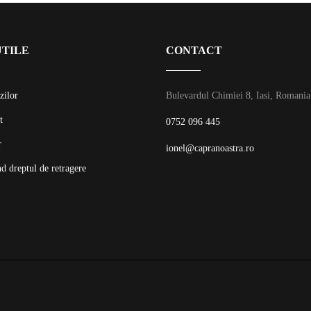
UTILE
CONTACT
zilor
Bulevardul Chimiei 8, Iasi, Romania
t
0752 096 445
r
ionel@capranoastra.ro
d dreptul de retragere