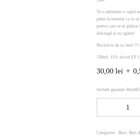
Te-a ademenit o capră ne
puțin la maturat ca tu să
pentru care te-ai păstrat
dulceagă și nu zgârie!
Bucură-te de ea între 5°
330ml, 11% alcool EP 1
30,00
lei
+
0
Include garanție RetuR
Categories:
Bere
Beri 