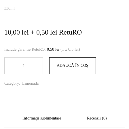
330ml
10,00
lei
+
0,50
lei
RetuRO
Include garanție RetuRO:
0,50
lei
(1 x 0,5 lei)
ADAUGĂ ÎN COȘ
Category:
Limonadă
Informații suplimentare
Recenzii (0)