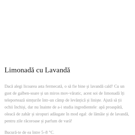
Limonadă cu Lavandă
Dacă alegi licoarea asta fermecată, o să fie bine și lavandă cald! Cu un
gust de galben-soare și un miros mov-văratic, acest soi de limonadă îți
teleportează simțurile într-un câmp de levănțică și liniște. Ajută să ții
ochii închiși, dar nu înainte de a-i studia ingredientele: apă proaspătă,
oleacă de zahăr și siropuri adăugate în mod egal: de lămâie și de lavandă,
pentru zile răcoroase și parfum de vară!
Bucură-te de ea între 5–8 °C.