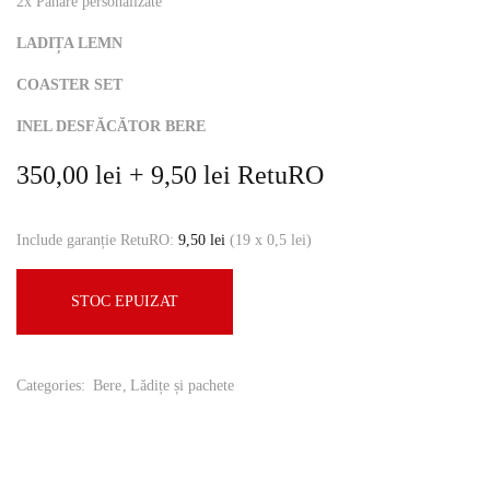
2x Pahare personalizate
LADIȚA LEMN
COASTER SET
INEL DESFĂCĂTOR BERE
350,00
lei
+
9,50
lei
RetuRO
Include garanție RetuRO:
9,50
lei
(19 x 0,5 lei)
STOC EPUIZAT
Categories:
Bere
Lădițe și pachete