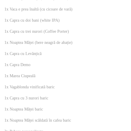
1x Vaca e prea înaltă (cu cicoare de vară)
1x Capra cu doi bani (white IPA)
1x Capra cu trei nurori (Coffee Porter)
1x Noaptea Mâței (bere neagră de abație)
1x Capra cu Levănțică
1x Capra Demo
1x Marea Ciupeală
1x Vagablonda vinificată baric
1x Capra cu 3 nurori baric
1x Noaptea Mâței baric
1x Noaptea Mâței scăldată în cafea baric