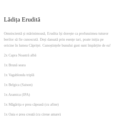
Lădița Erudită
Omniscientă și mărinimoasă, Erudita își dorește ca profunzimea tuturor
berilor să fie cunoscută. Deși dansată prin esențe tari, poate iniția pe
oricine în lumea Căpriței. Cunoștințele bunului gust sunt împărțite de ea!
2x Capra Noastră albă
1x Brună seara
1x Vagablonda triplă
1x Belgica (Saison)
1x Aramica (IPA)
1x Măgărița e prea căpoasă (cu afine)
1x Oaia e prea creață (cu cireșe amare)